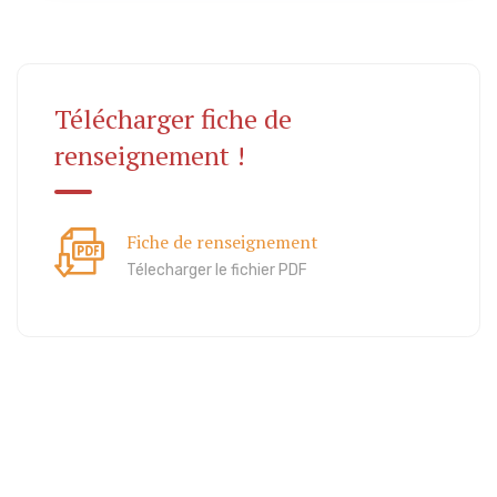
ous au
758787878
Télécharger fiche de
renseignement !
Fiche de renseignement
Télecharger le fichier PDF