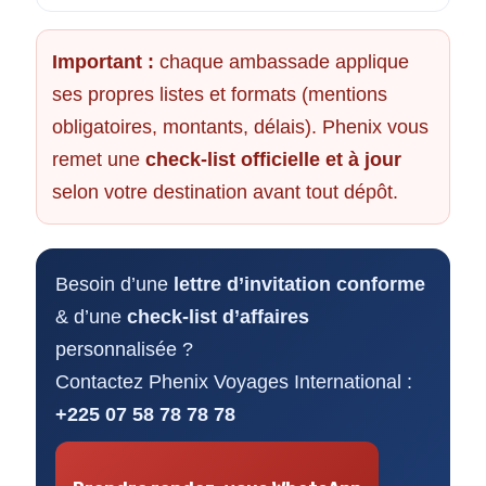
Important :
chaque ambassade applique
ses propres listes et formats (mentions
obligatoires, montants, délais). Phenix vous
remet une
check-list officielle et à jour
selon votre destination avant tout dépôt.
Besoin d’une
lettre d’invitation conforme
& d’une
check-list d’affaires
personnalisée ?
Contactez Phenix Voyages International :
+225 07 58 78 78 78