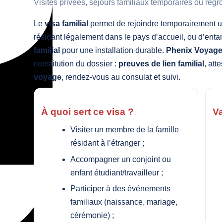
Visites privées, séjours familiaux temporaires ou reg
Le
visa familial
permet de rejoindre temporairement un
résidant légalement dans le pays d’accueil, ou d’en
familial
pour une installation durable.
Phenix Voyages
constitution du dossier :
preuves de lien familial
, att
voyage
, rendez-vous au consulat et suivi.
À quoi sert ce visa ?
Va
Visiter un membre de la famille
résidant à l’étranger ;
Accompagner un conjoint ou
enfant étudiant/travailleur ;
Participer à des événements
familiaux (naissance, mariage,
cérémonie) ;