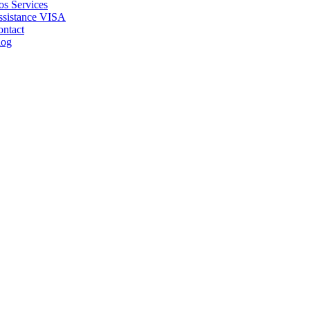
s Services
ssistance VISA
ntact
log
miliale / Regro