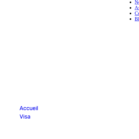
No
A
Co
B
Visa Visite Fa
Accueil
Visa
Visa Visite Familiale / Regroupement