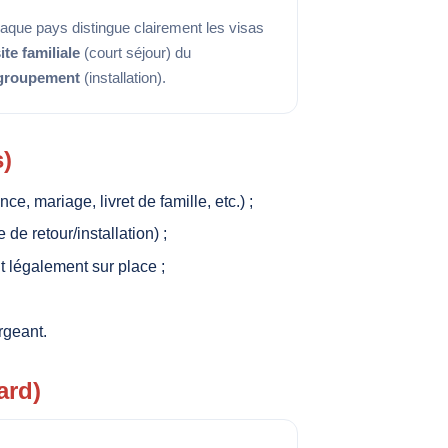
aque pays distingue clairement les visas
ite familiale
(court séjour) du
groupement
(installation).
s)
ce, mariage, livret de famille, etc.) ;
de retour/installation) ;
nt légalement sur place ;
rgeant.
ard)