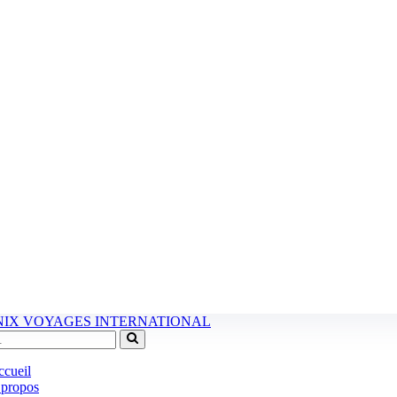
cueil
 propos