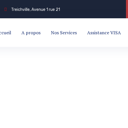
Treichville, Avenue 1 rue 21
ccueil
A propos
Nos Services
Assistance VISA
AGES
NAL