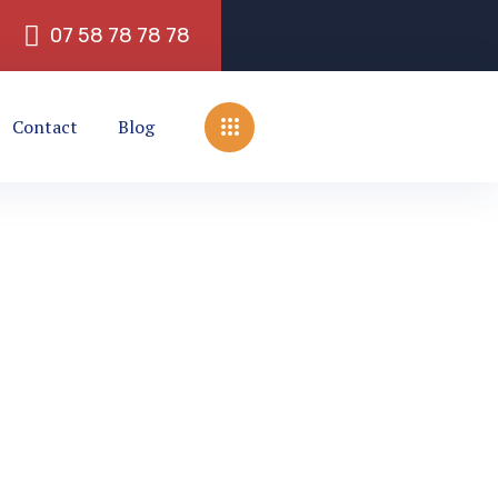
0
7
5
8
7
8
7
8
7
8
Contact
Blog