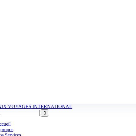
cueil
 propos
s Services