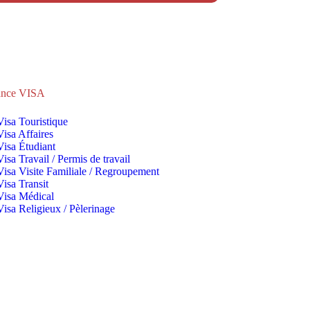
ance VISA
Visa Touristique
Visa Affaires
Visa Étudiant
Visa Travail / Permis de travail
Visa Visite Familiale / Regroupement
Visa Transit
Visa Médical
Visa Religieux / Pèlerinage