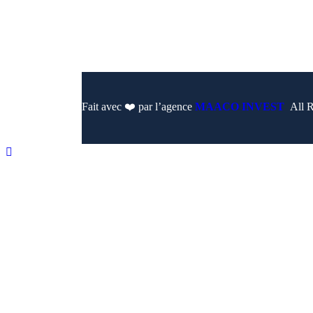
Fait avec ❤️ par l’agence
MAACO INVEST
All R