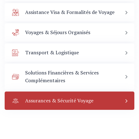
Assistance Visa & Formalités de Voyage
Voyages & Séjours Organisés
Transport & Logistique
Solutions Financières & Services
Complémentaires
x Voyages
Assurances & Sécurité Voyage
national
ous au