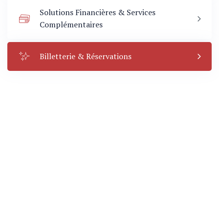
Solutions Financières & Services
Complémentaires
x Voyages
Billetterie & Réservations
national
ous au
8 7878